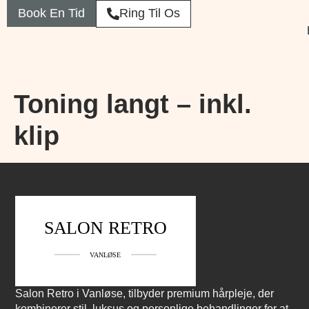
Book En Tid
Ring Til Os
Toning langt – inkl.
klip
Salon Retro i Vanløse, tilbyder premium hårpleje, der
kombinerer stil, luksus og personlige behandlinger for at