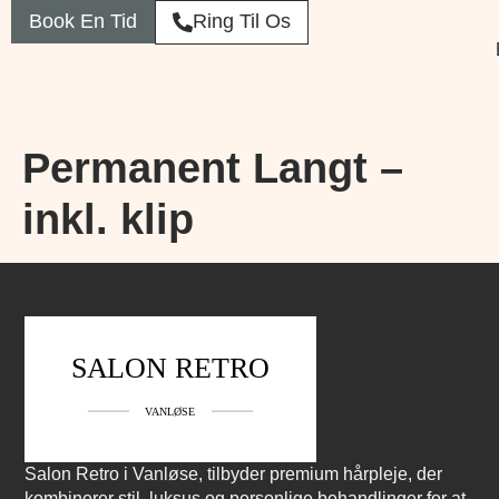
Book En Tid
Ring Til Os
Permanent Langt –
inkl. klip
Salon Retro i Vanløse, tilbyder premium hårpleje, der
kombinerer stil, luksus og personlige behandlinger for at