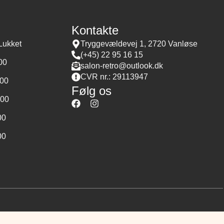
Kontakte
Lukket
Tryggevældevej 1, 2720 Vanløse
(+45) 22 95 16 15
:00
salon-retro@outlook.dk
CVR nr.: 29113947
:00
Følg os
:00
00
00