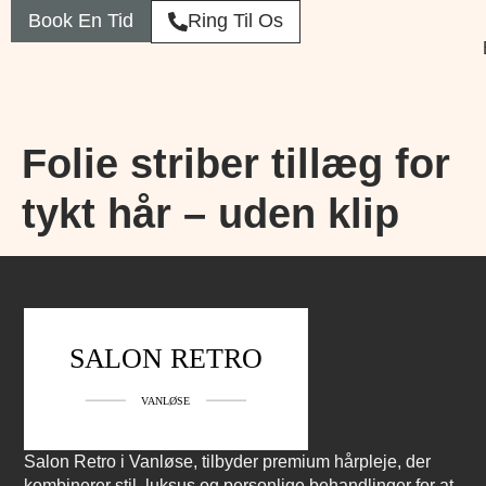
Book En Tid
Ring Til Os
Folie striber tillæg for
tykt hår – uden klip
Salon Retro i Vanløse, tilbyder premium hårpleje, der
kombinerer stil, luksus og personlige behandlinger for at