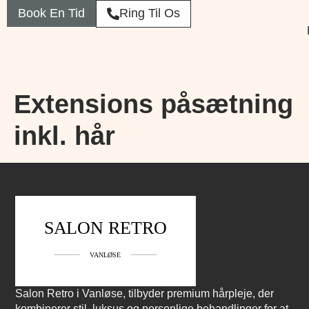
Book En Tid
Ring Til Os
Extensions påsætning
inkl. hår
Salon Retro i Vanløse, tilbyder premium hårpleje, der
kombinerer stil, luksus og personlige behandlinger for at