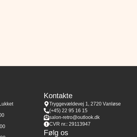
Kontakte
Lukket
Tryggevældevej 1, 2720 Vanløse
(+45) 22 95 16 15
:00
salon-retro@outlook.dk
CVR nr.: 29113947
:00
Følg os