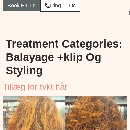
Book En Tid
Ring Til Os
Treatment Categories:
Balayage +klip Og
Styling
Tillæg for tykt hår